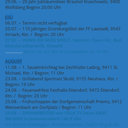
29.06. – 20 Jahr Jubiläumsfeier Brauhof Kraschowitz, 9400
Wolfsberg Beginn 20:00 Uhr
JULI
06.07. – Termin nicht verfügbar
20.07. – 110 jähriges Gründungsfest der FF Laastadt, 9543
Arriach, Ktn. / Beginn: 20 Uhr
27.07. – WENN DIE MUSI SPIELT, Sommer Open Air, Bad
Kleinkirchheim/St. Oswald
……………
Warm Up mit den 4 Lavanttalern ab 18 Uhr
AUGUST
11.08. – 1. Saualmkirchtag bei Zechhütte Lading, 9411 St.
Michael, Ktn. / Beginn: 11 Uhr
23.08. – Grillabend Sportrast Skubl, 9155 Neuhaus, Ktn. /
Beginn: 19 Uhr
24.08. – Feuerwehfest Festhalle Ettendorf, 9472 Ettendorf,
Ktn. / Beginn: 20 Uhr
25.08. – Frühschoppen der Dorfgemeinschaft Preims, 9412
Weissenbach am Dorfplatz / Beginn: 11 Uhr
29.08. – DREHARBEITEN von FOLX TV beim GRAF
BAUERN in Gemmersdorf / ab 9 Uhr
mit Bernd Hinteregger, Die Karawanken, Cäpt’n Klug & die