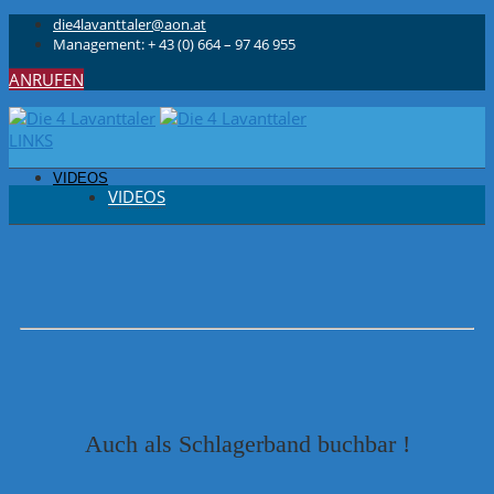
die4lavanttaler@aon.at
Management: + 43 (0) 664 – 97 46 955
ANRUFEN
LINKS
VIDEOS
VIDEOS
Auch als Schlagerband buchbar !